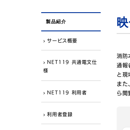
映
製品紹介
›
サービス概要
消防
›
NET119 共通電文仕
通報
様
と現
また
›
NET119 利用者
ら閲
›
利用者登録