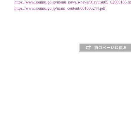
https://www.soumu.go.jp/menu_news/s-news/01ryutsu05_02000185.h
https://www.soumu.go.jp/main_content/001065244.pdf